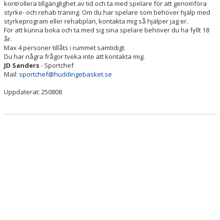
kontrollera tillgänglighet av tid och ta med spelare för att genomföra
SPELPROGRAM
styrke- och rehab träning. Om du har spelare som behöver hjälp med
styrkeprogram eller rehabplan, kontakta mig så hjälper jag er.
REHAB ROOM
För att kunna boka och ta med sig sina spelare behöver du ha fyllt 18
år.
Max 4 personer tillåts i rummet samtidigt.
DOKUMENT/POLICY
Du har några frågor tveka inte att kontakta mig.
JD Sanders
- Sportchef
BILDGALLERI
Mail:
sportchef@huddingebasket.se
Uppdaterat: 250808
UTBILDNING
HALLAR
HUDDINGE BASKET ÅRSKALENDER
H.A.N.G FLEMINGSBERG
FRITIDSKORTET