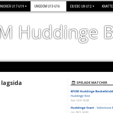
UNIORER U17-U19
UNGDOM U13-U16
EB/EBC U8-U12
KNATT
M Huddinge B
 lagsida
SPELADE MATCHER
KFUM Huddinge Basketklubb 
Huddinge Röd
Sön 12/4 18:00
Huddinge Svart
- Vallentuna B
Lör 28/3 14:00