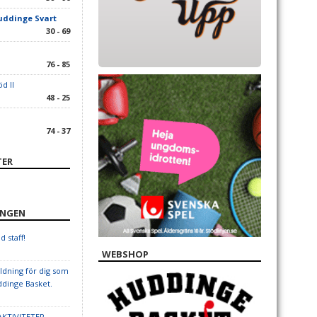
uddinge Svart
30 - 69
76 - 85
d II
48 - 25
74 - 37
TER
INGEN
 staff!
WEBSHOP
ildning för dig som
ddinge Basket.
KTIVITETER