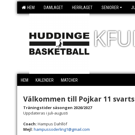
HEM
DAMLAGET
HERRLAGET
SENIORER
J
KFU
HEM
KALENDER
MATCHER
Välkommen till Pojkar 11 svarts
Träningstider säsongen 2026/2027
Uppdateras i juli-augusti
Coach:
Hampus Dahllöf
Mejl:
hampussoderling1@gmail.com