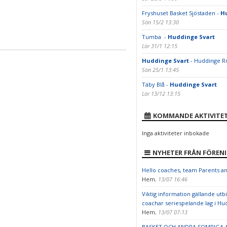
Fryshuset Basket Sjöstaden -
H
Sön 15/2 13:30
Tumba -
Huddinge Svart
Lör 31/1 12:15
Huddinge Svart
- Huddinge Rö
Sön 25/1 13:45
Täby Blå -
Huddinge Svart
Lör 13/12 13:15
KOMMANDE AKTIVITE
Inga aktiviteter inbokade
NYHETER FRÅN FÖREN
Hello coaches, team Parents and
Hem
,
13/07 16:46
Viktig information gällande utb
coachar seriespelande lag i Hu
Hem
,
13/07 07-13
BASKET OCH ANDRA SOMRIGA A