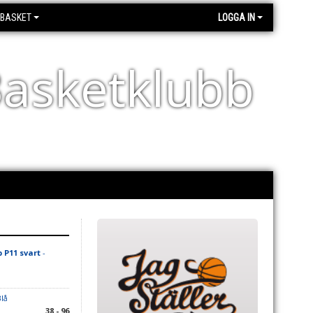
EBASKET
LOGGA IN
asketklubb
P11 svart
-
lå
38 - 96