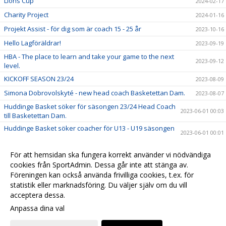
Lions Cup
2024-02-17
Charity Project
2024-01-16
Projekt Assist - för dig som är coach 15 - 25 år
2023-10-16
Hello Lagföräldrar!
2023-09-19
HBA - The place to learn and take your game to the next
2023-09-12
level.
KICKOFF SEASON 23/24
2023-08-09
Simona Dobrovolskyté - new head coach Basketettan Dam.
2023-08-07
Huddinge Basket söker för säsongen 23/24 Head Coach
2023-06-01 00:03
till Basketettan Dam.
Huddinge Basket söker coacher för U13 - U19 säsongen
2023-06-01 00:01
23/24
Summercamp BIG BOUNCE 2023
2023-02-27
För att hemsidan ska fungera korrekt använder vi nödvändiga
Föreläsning & Årsmöte 13/3 kl 18.00 i Stuvstahallen
cookies från SportAdmin. Dessa går inte att stänga av.
2023-02-20
Föreningen kan också använda frivilliga cookies, t.ex. för
Välkommen till Huddinge Basket!
2022-06-29 08:17
statistik eller marknadsföring. Du väljer själv om du vill
acceptera dessa.
Anpassa dina val
Cookie-
Gå till