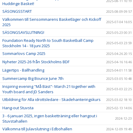
2025-08-11 10:19
Huddinge Basket!
SÄSONGSSTART
2025-08-09 09:57
Välkommen till Sensommarens Basketläger och Kickoff
2025-07-04 16:05
2025
SÄSONGSAVSLUTNING!
2025-05-23 00:31
Foundation Ready North to South Basketball Camp
2025-05-03 23:59
Stockholm 14 - 18 juni 2025
Sommarlovs Camp 2025
2025-04-26 20:15
Nyheter 2025-26 från Stockholms BDF
2025-04-16 16:46
Lägertips - Ballhandling
2025-04-01 11:58
Summercamp Big Bounce June 7th
2025-03-05 10:48
Inspiring evening "Må Bäst"- March 21 together with
2025-03-03 22:25
Youth board and JD Sanders
Utbildning för Alla idrottsledare - Skadehanteringskurs
2025-03-02 18:10
Hang-out Stuvsta
2025-02-13 14:06
3 - 6 januari 2025, ingen basketträning eller hangout i
2024-12-23
Stuvstahallen
Välkomna till Julavslutning i Edbohallen
2024-12-09 19:49