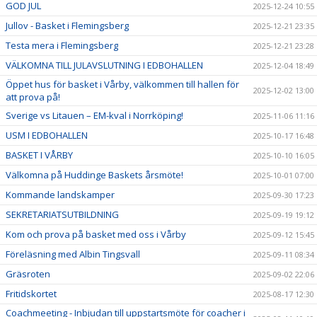
GOD JUL
2025-12-24 10:55
Jullov - Basket i Flemingsberg
2025-12-21 23:35
Testa mera i Flemingsberg
2025-12-21 23:28
VÄLKOMNA TILL JULAVSLUTNING I EDBOHALLEN
2025-12-04 18:49
Öppet hus för basket i Vårby, välkommen till hallen för
2025-12-02 13:00
att prova på!
Sverige vs Litauen – EM-kval i Norrköping!
2025-11-06 11:16
USM I EDBOHALLEN
2025-10-17 16:48
BASKET I VÅRBY
2025-10-10 16:05
Välkomna på Huddinge Baskets årsmöte!
2025-10-01 07:00
Kommande landskamper
2025-09-30 17:23
SEKRETARIATSUTBILDNING
2025-09-19 19:12
Kom och prova på basket med oss i Vårby
2025-09-12 15:45
Föreläsning med Albin Tingsvall
2025-09-11 08:34
Gräsroten
2025-09-02 22:06
Fritidskortet
2025-08-17 12:30
Coachmeeting - Inbjudan till uppstartsmöte för coacher i