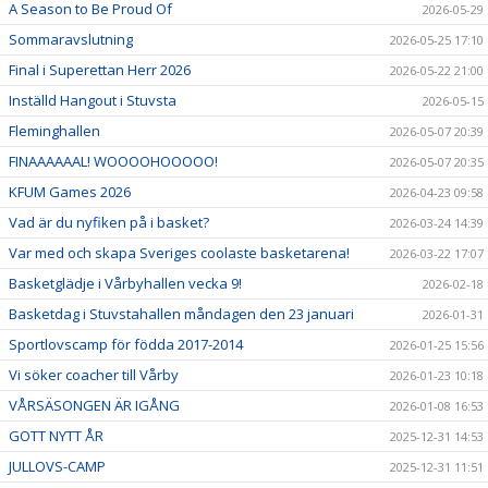
A Season to Be Proud Of
2026-05-29
Sommaravslutning
2026-05-25 17:10
Final i Superettan Herr 2026
2026-05-22 21:00
Inställd Hangout i Stuvsta
2026-05-15
Fleminghallen
2026-05-07 20:39
FINAAAAAAL! WOOOOHOOOOO!
2026-05-07 20:35
KFUM Games 2026
2026-04-23 09:58
Vad är du nyfiken på i basket?
2026-03-24 14:39
Var med och skapa Sveriges coolaste basketarena!
2026-03-22 17:07
Basketglädje i Vårbyhallen vecka 9!
2026-02-18
Basketdag i Stuvstahallen måndagen den 23 januari
2026-01-31
Sportlovscamp för födda 2017-2014
2026-01-25 15:56
Vi söker coacher till Vårby
2026-01-23 10:18
VÅRSÄSONGEN ÄR IGÅNG
2026-01-08 16:53
GOTT NYTT ÅR
2025-12-31 14:53
JULLOVS-CAMP
2025-12-31 11:51