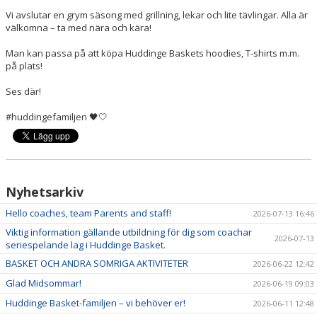
SPELPROGRAM
Vi avslutar en grym säsong med grillning, lekar och lite tävlingar. Alla är
välkomna – ta med nära och kära!
REHAB ROOM
Man kan passa på att köpa Huddinge Baskets hoodies, T-shirts m.m.
på plats!
DOKUMENT/POLICY
Ses där!
BILDGALLERI
#huddingefamiljen 🖤🤍
UTBILDNING
HALLAR
Nyhetsarkiv
Hello coaches, team Parents and staff!
2026-07-13 16:46
HUDDINGE BASKET ÅRSKALENDER
Viktig information gällande utbildning för dig som coachar
2026-07-13
seriespelande lag i Huddinge Basket.
H.A.N.G FLEMINGSBERG
BASKET OCH ANDRA SOMRIGA AKTIVITETER
2026-06-22 12:42
FRITIDSKORTET
Glad Midsommar!
2026-06-19 09:03
Huddinge Basket-familjen – vi behöver er!
2026-06-11 12:48