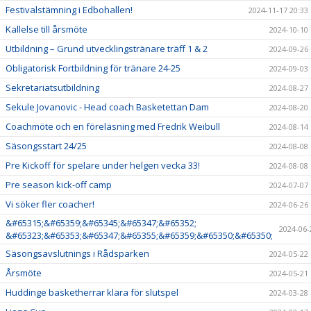
Festivalstämning i Edbohallen!
2024-11-17 20:33
Kallelse till årsmöte
2024-10-10
Utbildning – Grund utvecklingstränare träff 1 & 2
2024-09-26
Obligatorisk Fortbildning för tränare 24-25
2024-09-03
Sekretariatsutbildning
2024-08-27
Sekule Jovanovic - Head coach Basketettan Dam
2024-08-20
Coachmöte och en föreläsning med Fredrik Weibull
2024-08-14
Säsongsstart 24/25
2024-08-08
Pre Kickoff för spelare under helgen vecka 33!
2024-08-08
Pre season kick-off camp
2024-07-07
Vi söker fler coacher!
2024-06-26
&#65315;&#65359;&#65345;&#65347;&#65352;
2024-06-
&#65323;&#65353;&#65347;&#65355;&#65359;&#65350;&#65350;
Säsongsavslutnings i Rådsparken
2024-05-22
Årsmöte
2024-05-21
Huddinge basketherrar klara för slutspel
2024-03-28