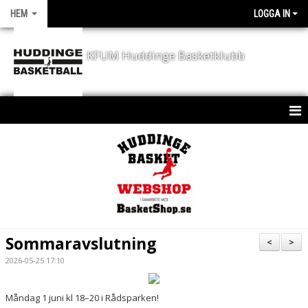
HEM
LOGGA IN
KFUM Huddinge Basketklubb
HEM
KONTAKT
NYHETER
KLUBBEN
Sommaravslutning
<
>
KALENDER
2026-05-25 17:10
SPORTCHEF - JD´S CORNER
Måndag 1 juni kl 18–20 i Rådsparken!