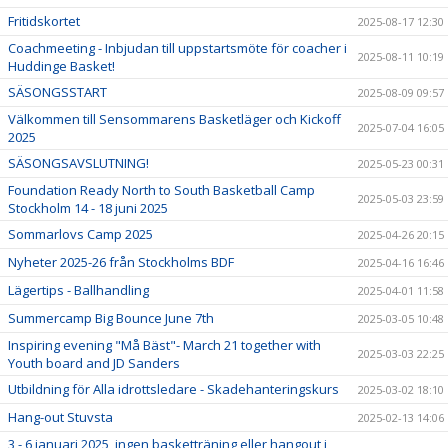
Fritidskortet
2025-08-17 12:30
Coachmeeting - Inbjudan till uppstartsmöte för coacher i
2025-08-11 10:19
Huddinge Basket!
SÄSONGSSTART
2025-08-09 09:57
Välkommen till Sensommarens Basketläger och Kickoff
2025-07-04 16:05
2025
SÄSONGSAVSLUTNING!
2025-05-23 00:31
Foundation Ready North to South Basketball Camp
2025-05-03 23:59
Stockholm 14 - 18 juni 2025
Sommarlovs Camp 2025
2025-04-26 20:15
Nyheter 2025-26 från Stockholms BDF
2025-04-16 16:46
Lägertips - Ballhandling
2025-04-01 11:58
Summercamp Big Bounce June 7th
2025-03-05 10:48
Inspiring evening "Må Bäst"- March 21 together with
2025-03-03 22:25
Youth board and JD Sanders
Utbildning för Alla idrottsledare - Skadehanteringskurs
2025-03-02 18:10
Hang-out Stuvsta
2025-02-13 14:06
3 - 6 januari 2025, ingen basketträning eller hangout i