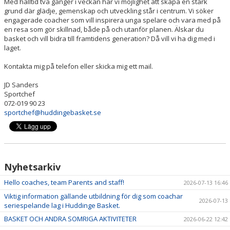
Med halltid två gånger i veckan har vi möjlighet att skapa en stark
SPELPROGRAM
grund där glädje, gemenskap och utveckling står i centrum. Vi söker
engagerade coacher som vill inspirera unga spelare och vara med på
en resa som gör skillnad, både på och utanför planen. Älskar du
REHAB ROOM
basket och vill bidra till framtidens generation? Då vill vi ha dig med i
laget.
DOKUMENT/POLICY
Kontakta mig på telefon eller skicka mig ett mail.
BILDGALLERI
JD Sanders
Sportchef
UTBILDNING
072-019 90 23
sportchef@huddingebasket.se
HALLAR
HUDDINGE BASKET ÅRSKALENDER
Nyhetsarkiv
H.A.N.G FLEMINGSBERG
Hello coaches, team Parents and staff!
2026-07-13 16:46
Viktig information gällande utbildning för dig som coachar
FRITIDSKORTET
2026-07-13
seriespelande lag i Huddinge Basket.
BASKET OCH ANDRA SOMRIGA AKTIVITETER
2026-06-22 12:42