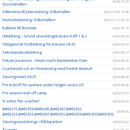
2024-12-23
Stuvstahallen
Välkomna till Julavslutning i Edbohallen
2024-12-09 19:49
Festivalstämning i Edbohallen!
2024-11-17 20:33
Kallelse till årsmöte
2024-10-10
Utbildning – Grund utvecklingstränare träff 1 & 2
2024-09-26
Obligatorisk Fortbildning för tränare 24-25
2024-09-03
Sekretariatsutbildning
2024-08-27
Sekule Jovanovic - Head coach Basketettan Dam
2024-08-20
Coachmöte och en föreläsning med Fredrik Weibull
2024-08-14
Säsongsstart 24/25
2024-08-08
Pre Kickoff för spelare under helgen vecka 33!
2024-08-08
Pre season kick-off camp
2024-07-07
Vi söker fler coacher!
2024-06-26
&#65315;&#65359;&#65345;&#65347;&#65352;
2024-06-
&#65323;&#65353;&#65347;&#65355;&#65359;&#65350;&#65350;
Säsongsavslutnings i Rådsparken
2024-05-22
Årsmöte
2024-05-21