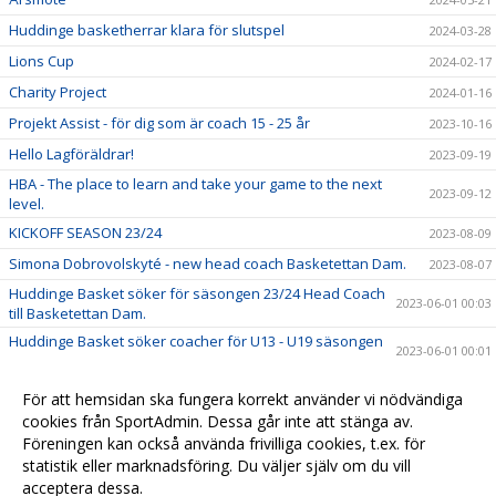
Huddinge basketherrar klara för slutspel
2024-03-28
Lions Cup
2024-02-17
Charity Project
2024-01-16
Projekt Assist - för dig som är coach 15 - 25 år
2023-10-16
Hello Lagföräldrar!
2023-09-19
HBA - The place to learn and take your game to the next
2023-09-12
level.
KICKOFF SEASON 23/24
2023-08-09
Simona Dobrovolskyté - new head coach Basketettan Dam.
2023-08-07
Huddinge Basket söker för säsongen 23/24 Head Coach
2023-06-01 00:03
till Basketettan Dam.
Huddinge Basket söker coacher för U13 - U19 säsongen
2023-06-01 00:01
23/24
Summercamp BIG BOUNCE 2023
2023-02-27
För att hemsidan ska fungera korrekt använder vi nödvändiga
Föreläsning & Årsmöte 13/3 kl 18.00 i Stuvstahallen
cookies från SportAdmin. Dessa går inte att stänga av.
2023-02-20
Föreningen kan också använda frivilliga cookies, t.ex. för
Välkommen till Huddinge Basket!
2022-06-29 08:17
statistik eller marknadsföring. Du väljer själv om du vill
acceptera dessa.