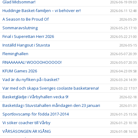
Glad Midsommar!
2026-06-19 09:03
Huddinge Basket-familjen – vi behöver er!
2026-06-11 12:48
A Season to Be Proud Of
2026-05-29
Sommaravslutning
2026-05-25 17:10
Final i Superettan Herr 2026
2026-05-22 21:00
Inställd Hangout i Stuvsta
2026-05-15
Fleminghallen
2026-05-07 20:39
FINAAAAAAL! WOOOOHOOOOO!
2026-05-07 20:35
KFUM Games 2026
2026-04-23 09:58
Vad är du nyfiken på i basket?
2026-03-24 14:39
Var med och skapa Sveriges coolaste basketarena!
2026-03-22 17:07
Basketglädje i Vårbyhallen vecka 9!
2026-02-18
Basketdag i Stuvstahallen måndagen den 23 januari
2026-01-31
Sportlovscamp för födda 2017-2014
2026-01-25 15:56
Vi söker coacher till Vårby
2026-01-23 10:18
VÅRSÄSONGEN ÄR IGÅNG
2026-01-08 16:53