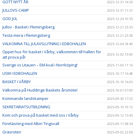
GOTT NYTT ÅR
2025-12-31 14:53
JULLOVS-CAMP
2025-12-31 11:51
GOD JUL
2025-12-24 10:55
Jullov - Basket i Flemingsberg
2025-12-21 23:35
Testa mera i Flemingsberg
2025-12-21 23:28
VÄLKOMNA TILL JULAVSLUTNING I EDBOHALLEN
2025-12-04 18:49
Öppet hus för basket i Vårby, välkommen till hallen för
2025-12-02 13:00
att prova på!
Sverige vs Litauen – EM-kval i Norrköping!
2025-11-06 11:16
USM I EDBOHALLEN
2025-10-17 16:48
BASKET I VÅRBY
2025-10-10 16:05
Välkomna på Huddinge Baskets årsmöte!
2025-10-01 07:00
Kommande landskamper
2025-09-30 17:23
SEKRETARIATSUTBILDNING
2025-09-19 19:12
Kom och prova på basket med oss i Vårby
2025-09-12 15:45
Föreläsning med Albin Tingsvall
2025-09-11 08:34
Gräsroten
2025-09-02 22:06