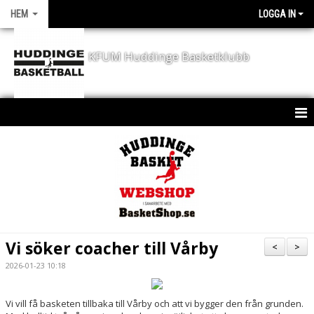
HEM
LOGGA IN
KFUM Huddinge Basketklubb
HEM
KONTAKT
NYHETER
KLUBBEN
Vi söker coacher till Vårby
<
>
KALENDER
2026-01-23 10:18
SPORTCHEF - JD´S CORNER
Vi vill få basketen tillbaka till Vårby och att vi bygger den från grunden.