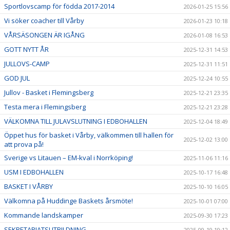
Sportlovscamp för födda 2017-2014
2026-01-25 15:56
Vi söker coacher till Vårby
2026-01-23 10:18
VÅRSÄSONGEN ÄR IGÅNG
2026-01-08 16:53
GOTT NYTT ÅR
2025-12-31 14:53
JULLOVS-CAMP
2025-12-31 11:51
GOD JUL
2025-12-24 10:55
Jullov - Basket i Flemingsberg
2025-12-21 23:35
Testa mera i Flemingsberg
2025-12-21 23:28
VÄLKOMNA TILL JULAVSLUTNING I EDBOHALLEN
2025-12-04 18:49
Öppet hus för basket i Vårby, välkommen till hallen för
2025-12-02 13:00
att prova på!
Sverige vs Litauen – EM-kval i Norrköping!
2025-11-06 11:16
USM I EDBOHALLEN
2025-10-17 16:48
BASKET I VÅRBY
2025-10-10 16:05
Välkomna på Huddinge Baskets årsmöte!
2025-10-01 07:00
Kommande landskamper
2025-09-30 17:23
SEKRETARIATSUTBILDNING
2025-09-19 19:12