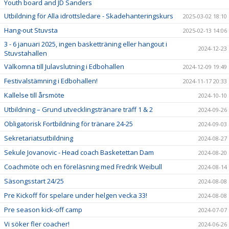
Youth board and JD Sanders
Utbildning för Alla idrottsledare - Skadehanteringskurs
2025-03-02 18:10
Hang-out Stuvsta
2025-02-13 14:06
3 - 6 januari 2025, ingen basketträning eller hangout i
2024-12-23
Stuvstahallen
Välkomna till Julavslutning i Edbohallen
2024-12-09 19:49
Festivalstämning i Edbohallen!
2024-11-17 20:33
Kallelse till årsmöte
2024-10-10
Utbildning – Grund utvecklingstränare träff 1 & 2
2024-09-26
Obligatorisk Fortbildning för tränare 24-25
2024-09-03
Sekretariatsutbildning
2024-08-27
Sekule Jovanovic - Head coach Basketettan Dam
2024-08-20
Coachmöte och en föreläsning med Fredrik Weibull
2024-08-14
Säsongsstart 24/25
2024-08-08
Pre Kickoff för spelare under helgen vecka 33!
2024-08-08
Pre season kick-off camp
2024-07-07
Vi söker fler coacher!
2024-06-26