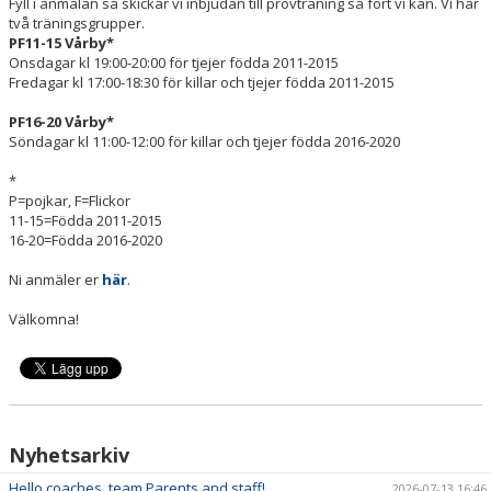
Fyll i anmälan så skickar vi inbjudan till provträning så fort vi kan. Vi har
SPELPROGRAM
två träningsgrupper.
PF11-15 Vårby*
Onsdagar kl 19:00-20:00 för tjejer födda 2011-2015
REHAB ROOM
Fredagar kl 17:00-18:30 för killar och tjejer födda 2011-2015
DOKUMENT/POLICY
PF16-20 Vårby*
Söndagar kl 11:00-12:00 för killar och tjejer födda 2016-2020
BILDGALLERI
*
P=pojkar, F=Flickor
UTBILDNING
11-15=Födda 2011-2015
16-20=Födda 2016-2020
Ni anmäler er
här
.
HALLAR
Välkomna!
HUDDINGE BASKET ÅRSKALENDER
H.A.N.G FLEMINGSBERG
FRITIDSKORTET
Nyhetsarkiv
Hello coaches, team Parents and staff!
2026-07-13 16:46