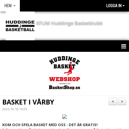
HEM
LOGGA IN
KFUM Huddinge Basketklubb
HEM
KONTAKT
NYHETER
KLUBBEN
BASKET I VÅRBY
<
>
KALENDER
2025-10-10 16:05
SPORTCHEF - JD´S CORNER
KOM OCH SPELA BASKET MED OSS - DET ÄR GRATIS!