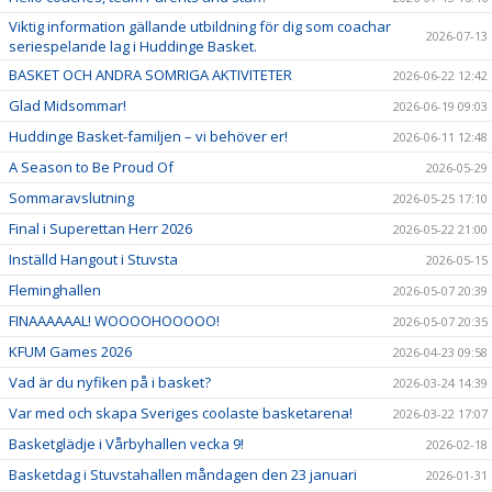
Viktig information gällande utbildning för dig som coachar
2026-07-13
seriespelande lag i Huddinge Basket.
BASKET OCH ANDRA SOMRIGA AKTIVITETER
2026-06-22 12:42
Glad Midsommar!
2026-06-19 09:03
Huddinge Basket-familjen – vi behöver er!
2026-06-11 12:48
A Season to Be Proud Of
2026-05-29
Sommaravslutning
2026-05-25 17:10
Final i Superettan Herr 2026
2026-05-22 21:00
Inställd Hangout i Stuvsta
2026-05-15
Fleminghallen
2026-05-07 20:39
FINAAAAAAL! WOOOOHOOOOO!
2026-05-07 20:35
KFUM Games 2026
2026-04-23 09:58
Vad är du nyfiken på i basket?
2026-03-24 14:39
Var med och skapa Sveriges coolaste basketarena!
2026-03-22 17:07
Basketglädje i Vårbyhallen vecka 9!
2026-02-18
Basketdag i Stuvstahallen måndagen den 23 januari
2026-01-31