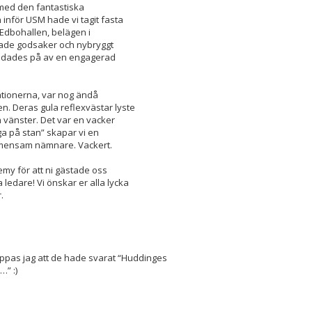
med den fantastiska
inför USM hade vi tagit fasta
I Edbohallen, belägen i
kade godsaker och nybryggt
 eldades på av en engagerad
ationerna, var nog ändå
. Deras gula reflexvästar lyste
vänster. Det var en vacker
nga på stan” skapar vi en
emensam nämnare. Vackert.
demy för att ni gästade oss
ledare! Vi önskar er alla lycka
.
oppas jag att de hade svarat “Huddinges
” :)