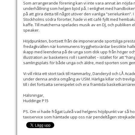
Som arrangerande förening kan vi inte vara annat än nöjda 
underhållning som helgen bjöd på. I enlighet med handboken 
på att göra detta till något utöver den vanliga “serielunken”. 
Stockholms södra förorter, hade vi ett café fyllt med hemba
kaffe. Till matcherna spelades musik av en DJ, och publiken
speaker.
Höjdpunkten, bortsett från de imponerande sportsliga prest
fredagkvällen när kommunens trygghetsvärdar besökte hallen
ikapp med leendena på de unga som dök upp från höger och 
illustration av basketens roll i samhället – istället för att “hä
samlingsplats för både unga och äldre, med sporten som g
Vi vill rikta ett stort tack till Hammarby, Danderyd och LÅ Aca
under denna andra omgång av USM. Härliga killar och trevliga 
till i det fortsatta seriespelet och era framtida basketkarriärer
Hälsningar,
Huddinge P15
PS. Om vi hade frågat Luleå vad helgens höjdpunkt var så h
taxiservice som hämtade upp oss när pendeltågen strejkade…