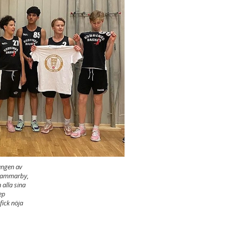
ången av
 Hammarby,
alla sina
ep
ick nöja