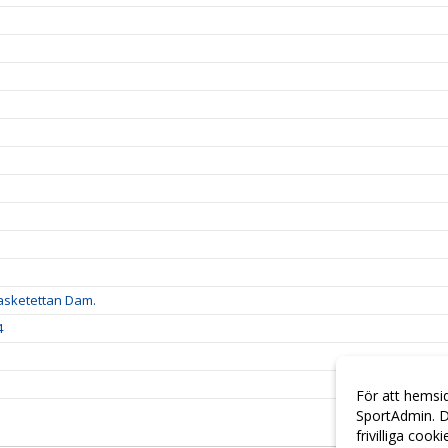
.
Basketettan Dam.
4
För att hemsi
SportAdmin. D
frivilliga cook