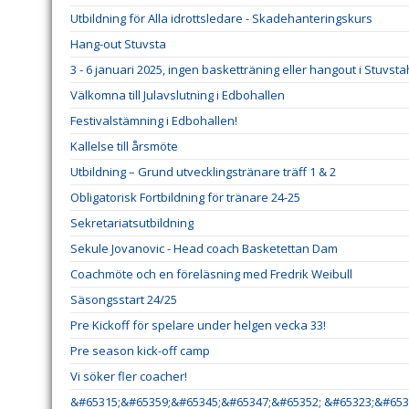
Utbildning för Alla idrottsledare - Skadehanteringskurs
Hang-out Stuvsta
3 - 6 januari 2025, ingen basketträning eller hangout i Stuvsta
Välkomna till Julavslutning i Edbohallen
Festivalstämning i Edbohallen!
Kallelse till årsmöte
Utbildning – Grund utvecklingstränare träff 1 & 2
Obligatorisk Fortbildning för tränare 24-25
Sekretariatsutbildning
Sekule Jovanovic - Head coach Basketettan Dam
Coachmöte och en föreläsning med Fredrik Weibull
Säsongsstart 24/25
Pre Kickoff för spelare under helgen vecka 33!
Pre season kick-off camp
Vi söker fler coacher!
&#65315;&#65359;&#65345;&#65347;&#65352; &#65323;&#653