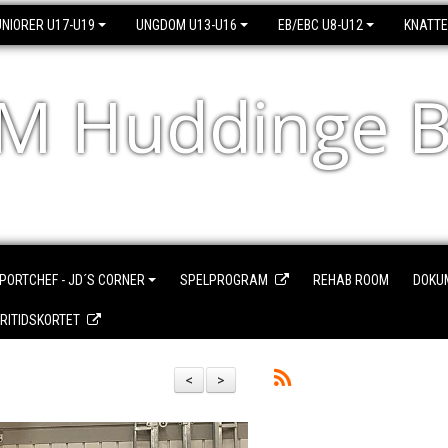
UNIORER U17-U19
UNGDOM U13-U16
EB/EBC U8-U12
KNATT
M Huddinge B
PORTCHEF - JD´S CORNER
SPELPROGRAM
REHAB ROOM
DOKU
FRITIDSKORTET
<
>