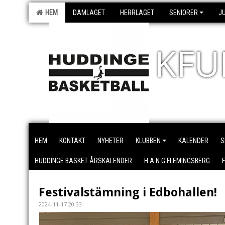
HEM
DAMLAGET
HERRLAGET
SENIORER
J
KFU
HEM
KONTAKT
NYHETER
KLUBBEN
KALENDER
S
HUDDINGE BASKET ÅRSKALENDER
H.A.N.G FLEMINGSBERG
Festivalstämning i Edbohallen!
2024-11-17 20:33