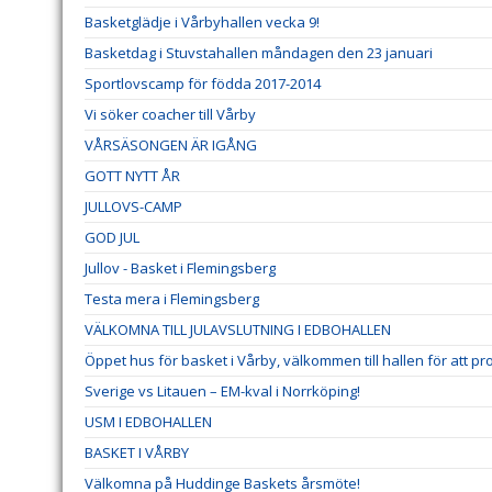
Basketglädje i Vårbyhallen vecka 9!
Basketdag i Stuvstahallen måndagen den 23 januari
Sportlovscamp för födda 2017-2014
Vi söker coacher till Vårby
VÅRSÄSONGEN ÄR IGÅNG
GOTT NYTT ÅR
JULLOVS-CAMP
GOD JUL
Jullov - Basket i Flemingsberg
Testa mera i Flemingsberg
VÄLKOMNA TILL JULAVSLUTNING I EDBOHALLEN
Öppet hus för basket i Vårby, välkommen till hallen för att pr
Sverige vs Litauen – EM-kval i Norrköping!
USM I EDBOHALLEN
BASKET I VÅRBY
Välkomna på Huddinge Baskets årsmöte!