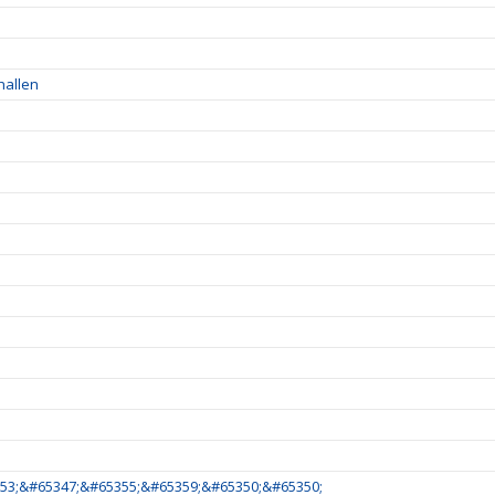
hallen
53;&#65347;&#65355;&#65359;&#65350;&#65350;