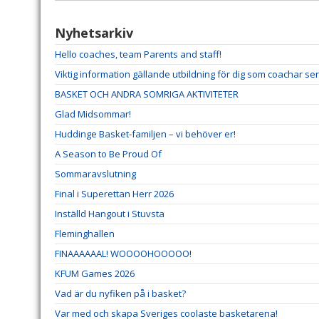
Nyhetsarkiv
Hello coaches, team Parents and staff!
Viktig information gällande utbildning för dig som coachar se
BASKET OCH ANDRA SOMRIGA AKTIVITETER
Glad Midsommar!
Huddinge Basket-familjen – vi behöver er!
A Season to Be Proud Of
Sommaravslutning
Final i Superettan Herr 2026
Inställd Hangout i Stuvsta
Fleminghallen
FINAAAAAAL! WOOOOHOOOOO!
KFUM Games 2026
Vad är du nyfiken på i basket?
Var med och skapa Sveriges coolaste basketarena!