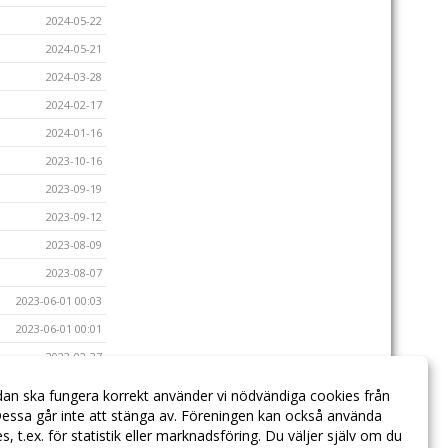
2024-05-22
2024-05-21
2024-03-28
2024-02-17
2024-01-16
2023-10-16
2023-09-19
2023-09-12
2023-08-09
2023-08-07
2023-06-01 00:03
2023-06-01 00:01
2023-02-27
2023-02-20
dan ska fungera korrekt använder vi nödvändiga cookies från
2022-06-29 08:17
essa går inte att stänga av. Föreningen kan också använda
ies, t.ex. för statistik eller marknadsföring. Du väljer själv om du