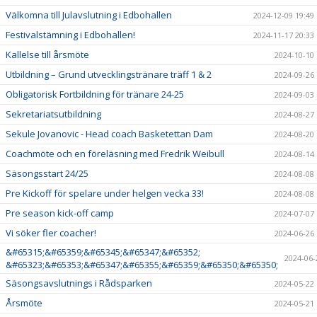
Välkomna till Julavslutning i Edbohallen
2024-12-09 19:49
Festivalstämning i Edbohallen!
2024-11-17 20:33
Kallelse till årsmöte
2024-10-10
Utbildning – Grund utvecklingstränare träff 1 & 2
2024-09-26
Obligatorisk Fortbildning för tränare 24-25
2024-09-03
Sekretariatsutbildning
2024-08-27
Sekule Jovanovic - Head coach Basketettan Dam
2024-08-20
Coachmöte och en föreläsning med Fredrik Weibull
2024-08-14
Säsongsstart 24/25
2024-08-08
Pre Kickoff för spelare under helgen vecka 33!
2024-08-08
Pre season kick-off camp
2024-07-07
Vi söker fler coacher!
2024-06-26
&#65315;&#65359;&#65345;&#65347;&#65352;
2024-06-
&#65323;&#65353;&#65347;&#65355;&#65359;&#65350;&#65350;
Säsongsavslutnings i Rådsparken
2024-05-22
Årsmöte
2024-05-21