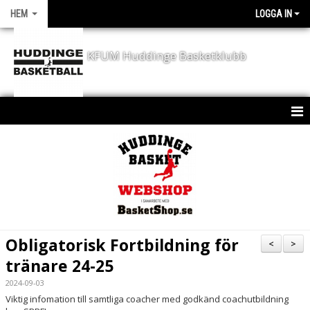
HEM
LOGGA IN
KFUM Huddinge Basketklubb
HEM
KONTAKT
NYHETER
KLUBBEN
Obligatorisk Fortbildning för
<
>
KALENDER
tränare 24-25
2024-09-03
SPORTCHEF - JD´S CORNER
Viktig infomation till samtliga coacher med godkänd coachutbildning