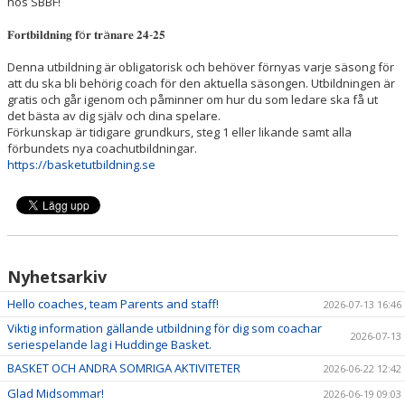
hos SBBF!
SPELPROGRAM
𝐅𝐨𝐫𝐭𝐛𝐢𝐥𝐝𝐧𝐢𝐧𝐠 𝐟ö𝐫 𝐭𝐫ä𝐧𝐚𝐫𝐞 𝟐𝟒-𝟐𝟓
REHAB ROOM
Denna utbildning är obligatorisk och behöver förnyas varje säsong för
att du ska bli behörig coach för den aktuella säsongen. Utbildningen är
DOKUMENT/POLICY
gratis och går igenom och påminner om hur du som ledare ska få ut
det bästa av dig själv och dina spelare.
BILDGALLERI
Förkunskap är tidigare grundkurs, steg 1 eller likande samt alla
förbundets nya coachutbildningar.
https://basketutbildning.se
UTBILDNING
HALLAR
Nyhetsarkiv
HUDDINGE BASKET ÅRSKALENDER
Hello coaches, team Parents and staff!
2026-07-13 16:46
H.A.N.G FLEMINGSBERG
Viktig information gällande utbildning för dig som coachar
2026-07-13
seriespelande lag i Huddinge Basket.
FRITIDSKORTET
BASKET OCH ANDRA SOMRIGA AKTIVITETER
2026-06-22 12:42
Glad Midsommar!
2026-06-19 09:03