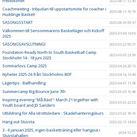
Fritidskortet
2025-08-17 12:30
Coachmeeting - Inbjudan till uppstartsmöte för coacher i
2025-08-11 10:19
Huddinge Basket!
SÄSONGSSTART
2025-08-09 09:57
Välkommen till Sensommarens Basketläger och Kickoff
2025-07-04 16:05
2025
SÄSONGSAVSLUTNING!
2025-05-23 00:31
Foundation Ready North to South Basketball Camp
2025-05-03 23:59
Stockholm 14 - 18 juni 2025
Sommarlovs Camp 2025
2025-04-26 20:15
Nyheter 2025-26 från Stockholms BDF
2025-04-16 16:46
Lägertips - Ballhandling
2025-04-01 11:58
Summercamp Big Bounce June 7th
2025-03-05 10:48
Inspiring evening "Må Bäst"- March 21 together with
2025-03-03 22:25
Youth board and JD Sanders
Utbildning för Alla idrottsledare - Skadehanteringskurs
2025-03-02 18:10
Hang-out Stuvsta
2025-02-13 14:06
3 - 6 januari 2025, ingen basketträning eller hangout i
2024-12-23
Stuvstahallen