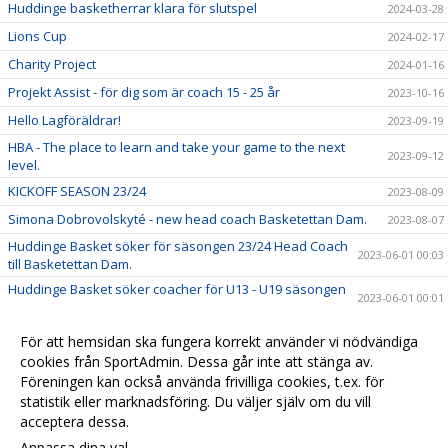
Huddinge basketherrar klara för slutspel
2024-03-28
Lions Cup
2024-02-17
Charity Project
2024-01-16
Projekt Assist - för dig som är coach 15 - 25 år
2023-10-16
Hello Lagföräldrar!
2023-09-19
HBA - The place to learn and take your game to the next
2023-09-12
level.
KICKOFF SEASON 23/24
2023-08-09
Simona Dobrovolskyté - new head coach Basketettan Dam.
2023-08-07
Huddinge Basket söker för säsongen 23/24 Head Coach
2023-06-01 00:03
till Basketettan Dam.
Huddinge Basket söker coacher för U13 - U19 säsongen
2023-06-01 00:01
23/24
Summercamp BIG BOUNCE 2023
2023-02-27
För att hemsidan ska fungera korrekt använder vi nödvändiga
Föreläsning & Årsmöte 13/3 kl 18.00 i Stuvstahallen
cookies från SportAdmin. Dessa går inte att stänga av.
2023-02-20
Föreningen kan också använda frivilliga cookies, t.ex. för
Välkommen till Huddinge Basket!
2022-06-29 08:17
statistik eller marknadsföring. Du väljer själv om du vill
acceptera dessa.
Anpassa dina val