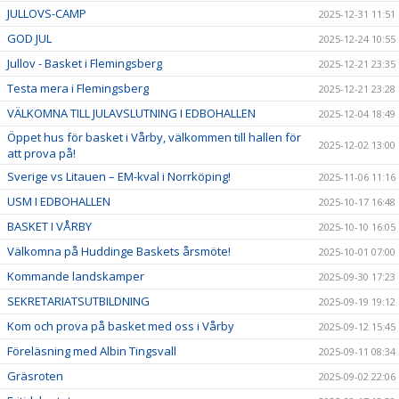
JULLOVS-CAMP
2025-12-31 11:51
GOD JUL
2025-12-24 10:55
Jullov - Basket i Flemingsberg
2025-12-21 23:35
Testa mera i Flemingsberg
2025-12-21 23:28
VÄLKOMNA TILL JULAVSLUTNING I EDBOHALLEN
2025-12-04 18:49
Öppet hus för basket i Vårby, välkommen till hallen för
2025-12-02 13:00
att prova på!
Sverige vs Litauen – EM-kval i Norrköping!
2025-11-06 11:16
USM I EDBOHALLEN
2025-10-17 16:48
BASKET I VÅRBY
2025-10-10 16:05
Välkomna på Huddinge Baskets årsmöte!
2025-10-01 07:00
Kommande landskamper
2025-09-30 17:23
SEKRETARIATSUTBILDNING
2025-09-19 19:12
Kom och prova på basket med oss i Vårby
2025-09-12 15:45
Föreläsning med Albin Tingsvall
2025-09-11 08:34
Gräsroten
2025-09-02 22:06