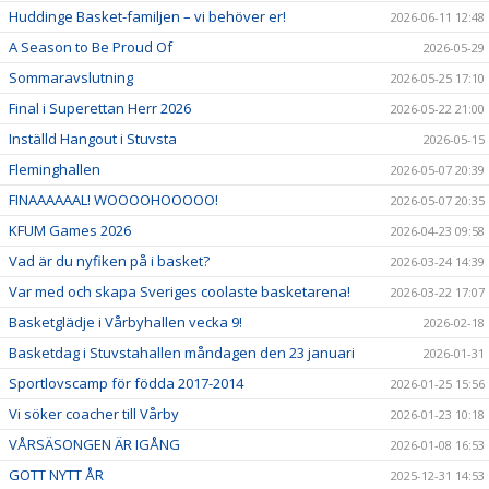
Huddinge Basket-familjen – vi behöver er!
2026-06-11 12:48
A Season to Be Proud Of
2026-05-29
Sommaravslutning
2026-05-25 17:10
Final i Superettan Herr 2026
2026-05-22 21:00
Inställd Hangout i Stuvsta
2026-05-15
Fleminghallen
2026-05-07 20:39
FINAAAAAAL! WOOOOHOOOOO!
2026-05-07 20:35
KFUM Games 2026
2026-04-23 09:58
Vad är du nyfiken på i basket?
2026-03-24 14:39
Var med och skapa Sveriges coolaste basketarena!
2026-03-22 17:07
Basketglädje i Vårbyhallen vecka 9!
2026-02-18
Basketdag i Stuvstahallen måndagen den 23 januari
2026-01-31
Sportlovscamp för födda 2017-2014
2026-01-25 15:56
Vi söker coacher till Vårby
2026-01-23 10:18
VÅRSÄSONGEN ÄR IGÅNG
2026-01-08 16:53
GOTT NYTT ÅR
2025-12-31 14:53