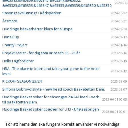
&#65315;&#65359;&#65345;&#65347;&#65352;
2024-06-
&#65323;&#65353;&#65347;&#65355;&#65359;&#65350;&#65350;
Säsongsavslutnings i Rådsparken
2024-05-22
Årsmöte
2024-05-21
Huddinge basketherrar klara för slutspel
2024-03-28
Lions Cup
2024-02-17
Charity Project
2024-01-16
Projekt Assist - för dig som är coach 15 - 25 år
2023-10-16
Hello Lagföräldrar!
2023-09-19
HBA - The place to learn and take your game to the next
2023-09-12
level.
KICKOFF SEASON 23/24
2023-08-09
Simona Dobrovolskyté - new head coach Basketettan Dam.
2023-08-07
Huddinge Basket söker för säsongen 23/24 Head Coach
2023-06-01 00:03
till Basketettan Dam.
Huddinge Basket söker coacher för U13 - U19 säsongen
2023-06-01 00:01
23/24
Summercamp BIG BOUNCE 2023
2023-02-27
För att hemsidan ska fungera korrekt använder vi nödvändiga