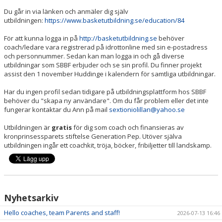
Du går in via länken och anmäler dig själv
utbildningen:
https://www.basketutbildning.se/education/84
För att kunna logga in på
http://basketutbildning.se
behöver
coach/ledare vara registrerad på
idrottonline
med sin e-postadress
och personnummer. Sedan kan man logga in och gå diverse
utbildningar som SBBF erbjuder och se sin profil. Du finner projekt
assist den 1 november Huddinge i kalendern för samtliga utbildningar.
Har du ingen profil sedan tidigare på utbildningsplattform hos SBBF
behöver du "skapa ny användare". Om du får problem eller det inte
fungerar kontaktar du Ann på mail
sextioniolillan@yahoo.se
Utbildningen är
gratis
för dig som coach
och finansieras av
kronprinsessparets stiftelse Generation Pep. Utöver själva
utbildningen ingår ett
coachkit
, tröja, böcker, fribiljetter till landskamp.
Nyhetsarkiv
Hello coaches, team Parents and staff!
2026-07-13 16:46