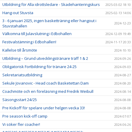
Utbildning för Alla idrottsledare - Skadehanteringskurs
2025-03-02 18:10
Hang-out Stuvsta
2025-02-13 14:06
3 - 6 januari 2025, ingen basketträning eller hangout i
2024-12-23
Stuvstahallen
Välkomna till Julavslutning i Edbohallen
2024-12-09 19:49
Festivalstämning i Edbohallen!
2024-11-17 20:33
Kallelse till årsmöte
2024-10-10
Utbildning – Grund utvecklingstränare träff 1 & 2
2024-09-26
Obligatorisk Fortbildning för tränare 24-25
2024-09-03
Sekretariatsutbildning
2024-08-27
Sekule Jovanovic - Head coach Basketettan Dam
2024-08-20
Coachmöte och en föreläsning med Fredrik Weibull
2024-08-14
Säsongsstart 24/25
2024-08-08
Pre Kickoff för spelare under helgen vecka 33!
2024-08-08
Pre season kick-off camp
2024-07-07
Vi söker fler coacher!
2024-06-26