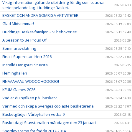
Viktig information gällande utbildning för dig som coachar
2026-07-13
seriespelande lag i Huddinge Basket.
BASKET OCH ANDRA SOMRIGA AKTIVITETER
2026-06-22 12:42
Glad Midsommar!
2026-06-19 09:03
Huddinge Basket-familjen – vi behöver er!
2026-06-11 12:48
A Season to Be Proud Of
2026-05-29
Sommaravslutning
2026-05-25 17:10
Final i Superettan Herr 2026
2026-05-22 21:00
Inställd Hangout i Stuvsta
2026-05-15
Fleminghallen
2026-05-07 20:39
FINAAAAAAL! WOOOOHOOOOO!
2026-05-07 20:35
KFUM Games 2026
2026-04-23 09:58
Vad är du nyfiken på i basket?
2026-03-24 14:39
Var med och skapa Sveriges coolaste basketarena!
2026-03-22 17:07
Basketglädje i Vårbyhallen vecka 9!
2026-02-18
Basketdag i Stuvstahallen måndagen den 23 januari
2026-01-31
Sportlovscamp för födda 2017-2014
2026-01-25 15:56