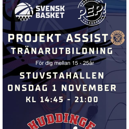
SPELPROGRAM
REHAB ROOM
DOKUMENT/POLICY
BILDGALLERI
UTBILDNING
HALLAR
HUDDINGE BASKET ÅRSKALENDER
H.A.N.G FLEMINGSBERG
FRITIDSKORTET