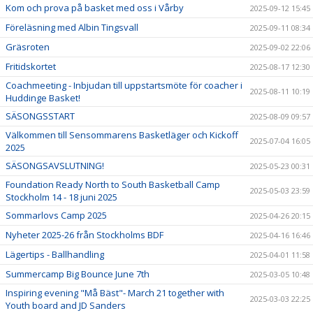
Kom och prova på basket med oss i Vårby
2025-09-12 15:45
Föreläsning med Albin Tingsvall
2025-09-11 08:34
Gräsroten
2025-09-02 22:06
Fritidskortet
2025-08-17 12:30
Coachmeeting - Inbjudan till uppstartsmöte för coacher i
2025-08-11 10:19
Huddinge Basket!
SÄSONGSSTART
2025-08-09 09:57
Välkommen till Sensommarens Basketläger och Kickoff
2025-07-04 16:05
2025
SÄSONGSAVSLUTNING!
2025-05-23 00:31
Foundation Ready North to South Basketball Camp
2025-05-03 23:59
Stockholm 14 - 18 juni 2025
Sommarlovs Camp 2025
2025-04-26 20:15
Nyheter 2025-26 från Stockholms BDF
2025-04-16 16:46
Lägertips - Ballhandling
2025-04-01 11:58
Summercamp Big Bounce June 7th
2025-03-05 10:48
Inspiring evening "Må Bäst"- March 21 together with
2025-03-03 22:25
Youth board and JD Sanders