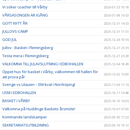
Vi söker coacher till Vårby
2026-01-23 10:18
VÅRSÄSONGEN ÄR IGÅNG
2026-01-08 16:53
GOTT NYTT ÅR
2025-12-31 14:53
JULLOVS-CAMP
2025-12-31 11:51
GOD JUL
2025-12-24 10:55
Jullov - Basket i Flemingsberg
2025-12-21 23:35
Testa mera i Flemingsberg
2025-12-21 23:28
VÄLKOMNA TILL JULAVSLUTNING I EDBOHALLEN
2025-12-04 18:49
Öppet hus för basket i Vårby, välkommen till hallen för
2025-12-02 13:00
att prova på!
Sverige vs Litauen – EM-kval i Norrköping!
2025-11-06 11:16
USM I EDBOHALLEN
2025-10-17 16:48
BASKET I VÅRBY
2025-10-10 16:05
Välkomna på Huddinge Baskets årsmöte!
2025-10-01 07:00
Kommande landskamper
2025-09-30 17:23
SEKRETARIATSUTBILDNING
2025-09-19 19:12