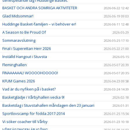
seriespelande lag i Huddinge Basket.
BASKET OCH ANDRA SOMRIGA AKTIVITETER
2026-06-22 12:42
Glad Midsommar!
2026-06-19 09:03
Huddinge Basket-familjen – vi behöver er!
2026-06-11 12:48
A Season to Be Proud Of
2026-05-29
Sommaravslutning
2026-05-25 17:10
Final i Superettan Herr 2026
2026-05-22 21:00
Inställd Hangout i Stuvsta
2026-05-15
Fleminghallen
2026-05-07 20:39
FINAAAAAAL! WOOOOHOOOOO!
2026-05-07 20:35
KFUM Games 2026
2026-04-23 09:58
Vad är du nyfiken på i basket?
2026-03-24 14:39
Basketglädje i Vårbyhallen vecka 9!
2026-02-18
Basketdag i Stuvstahallen måndagen den 23 januari
2026-01-31
Sportlovscamp för födda 2017-2014
2026-01-25 15:56
Vi söker coacher till Vårby
2026-01-23 10:18
VÅRSÄSONGEN ÄR IGÅNG
2026-01-08 16:53