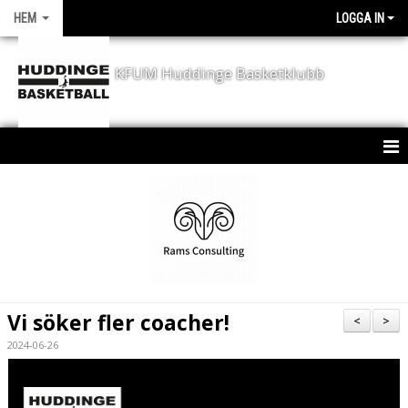
HEM
LOGGA IN
KFUM Huddinge Basketklubb
HEM
KONTAKT
NYHETER
KLUBBEN
Vi söker fler coacher!
<
>
KALENDER
2024-06-26
SPORTCHEF - JD´S CORNER