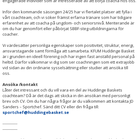
engagerade individer som är intresserade av att börja coacha hos oss.
Inför den kommande säsongen 24/25 har vi flertalet platser att fylla i
vårt coachteam, och vi söker främst erfarna tränare som har tidigare
erfarenhet av att coacha på ungdom- och seniorsnivå. Meriterande är
om du har genomfört eller påbörjat SBBF-steg-utbildningarna för
coacher.
Vi värdesätter personliga egenskaper som positivitet, struktur, energi,
ansvarstagande samt förmåga att samarbeta. KFUM Huddinge Basket
är i grunden en ideell förening och har ingen fast anställd personal på
heltid. Därför välkomnar vi dig som ser coachningen som ett extrajobb
vid sidan av din ordinarie sysselsättning eller studier att ansöka till
oss.
Ansöka /kontakt
Låter det intressant och du vill vara en del av Huddinge Baskets
coachteam? Då är det dags att skicka in din ansökan med personligt
brev och CV. Om du har några frågor är du välkommen att kontakta JD
Sanders – Sportchef. Sänd ditt CV eller din fråga till:
sportchef@huddingebasket.se
------------
------------