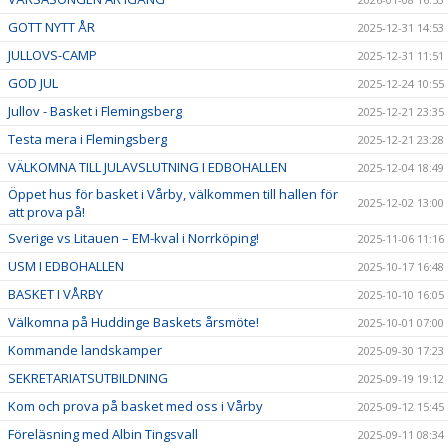
GOTT NYTT ÅR
2025-12-31 14:53
JULLOVS-CAMP
2025-12-31 11:51
GOD JUL
2025-12-24 10:55
Jullov - Basket i Flemingsberg
2025-12-21 23:35
Testa mera i Flemingsberg
2025-12-21 23:28
VÄLKOMNA TILL JULAVSLUTNING I EDBOHALLEN
2025-12-04 18:49
Öppet hus för basket i Vårby, välkommen till hallen för
2025-12-02 13:00
att prova på!
Sverige vs Litauen – EM-kval i Norrköping!
2025-11-06 11:16
USM I EDBOHALLEN
2025-10-17 16:48
BASKET I VÅRBY
2025-10-10 16:05
Välkomna på Huddinge Baskets årsmöte!
2025-10-01 07:00
Kommande landskamper
2025-09-30 17:23
SEKRETARIATSUTBILDNING
2025-09-19 19:12
Kom och prova på basket med oss i Vårby
2025-09-12 15:45
Föreläsning med Albin Tingsvall
2025-09-11 08:34