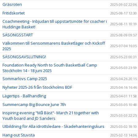
Gräsroten
2025-09-02 22:06
Fritidskortet
2025-08-17 12:30
Coachmeeting - Inbjudan till uppstartsmöte för coacher i
2025-08-11 10:19
Huddinge Basket!
SÄSONGSSTART
2025-08-09 09:57
Välkommen till Sensommarens Basketläger och Kickoff
2025-07-04 16:05
2025
SÄSONGSAVSLUTNING!
2025-05-23 00:31
Foundation Ready North to South Basketball Camp
2025-05-03 23:59
Stockholm 14 - 18 juni 2025
Sommarlovs Camp 2025
2025-04-26 20:15
Nyheter 2025-26 från Stockholms BDF
2025-04-16 16:46
Lägertips - Ballhandling
2025-04-01 11:58
Summercamp Big Bounce June 7th
2025-03-05 10:48
Inspiring evening "Må Bäst"- March 21 together with
2025-03-03 22:25
Youth board and JD Sanders
Utbildning för Alla idrottsledare - Skadehanteringskurs
2025-03-02 18:10
Hang-out Stuvsta
2025-02-13 14:06