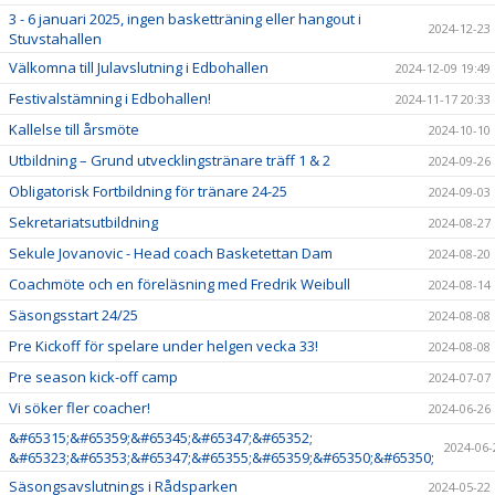
3 - 6 januari 2025, ingen basketträning eller hangout i
2024-12-23
Stuvstahallen
Välkomna till Julavslutning i Edbohallen
2024-12-09 19:49
Festivalstämning i Edbohallen!
2024-11-17 20:33
Kallelse till årsmöte
2024-10-10
Utbildning – Grund utvecklingstränare träff 1 & 2
2024-09-26
Obligatorisk Fortbildning för tränare 24-25
2024-09-03
Sekretariatsutbildning
2024-08-27
Sekule Jovanovic - Head coach Basketettan Dam
2024-08-20
Coachmöte och en föreläsning med Fredrik Weibull
2024-08-14
Säsongsstart 24/25
2024-08-08
Pre Kickoff för spelare under helgen vecka 33!
2024-08-08
Pre season kick-off camp
2024-07-07
Vi söker fler coacher!
2024-06-26
&#65315;&#65359;&#65345;&#65347;&#65352;
2024-06-
&#65323;&#65353;&#65347;&#65355;&#65359;&#65350;&#65350;
Säsongsavslutnings i Rådsparken
2024-05-22