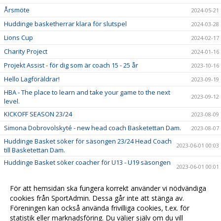
Årsmöte
2024-05-21
Huddinge basketherrar klara för slutspel
2024-03-28
Lions Cup
2024-02-17
Charity Project
2024-01-16
Projekt Assist - för dig som är coach 15 - 25 år
2023-10-16
Hello Lagföräldrar!
2023-09-19
HBA - The place to learn and take your game to the next
2023-09-12
level.
KICKOFF SEASON 23/24
2023-08-09
Simona Dobrovolskyté - new head coach Basketettan Dam.
2023-08-07
Huddinge Basket söker för säsongen 23/24 Head Coach
2023-06-01 00:03
till Basketettan Dam.
Huddinge Basket söker coacher för U13 - U19 säsongen
2023-06-01 00:01
23/24
Summercamp BIG BOUNCE 2023
2023-02-27
För att hemsidan ska fungera korrekt använder vi nödvändiga
Föreläsning & Årsmöte 13/3 kl 18.00 i Stuvstahallen
cookies från SportAdmin. Dessa går inte att stänga av.
2023-02-20
Föreningen kan också använda frivilliga cookies, t.ex. för
Välkommen till Huddinge Basket!
2022-06-29 08:17
statistik eller marknadsföring. Du väljer själv om du vill