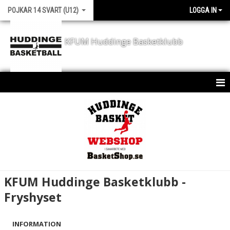
POJKAR 14 SVART (U12)
LOGGA IN
KFUM Huddinge Basketklubb
HEM
KALENDER
MATCHER
KFUM Huddinge Basketklubb -
Fryshyset
INFORMATION